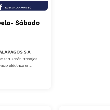
bela- Sábado
𝗣𝗔𝗚𝗢𝗦 𝗦.𝗔.
 se realizarán trabajos
cio eléctrico en...