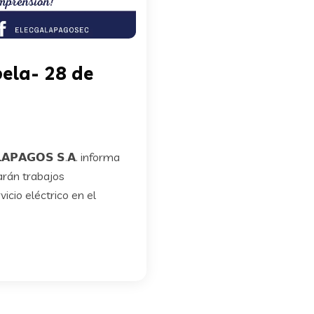
ela- 28 de
𝗔𝗚𝗢𝗦 𝗦.𝗔. informa
zarán trabajos
icio eléctrico en el