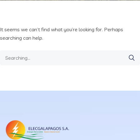
It seems we can’t find what you’re looking for. Perhaps
searching can help.
Search
for: