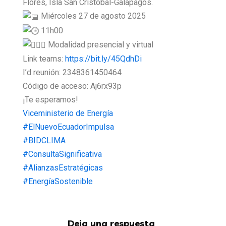
Flores, Isla San Cristóbal-Galápagos.
Miércoles 27 de agosto 2025
11h00
Modalidad presencial y virtual
Link teams:
https://bit.ly/45QdhDi
I’d reunión: 2348361450464
Código de acceso: Aj6rx93p
¡Te esperamos!
Viceministerio de Energía
#ElNuevoEcuadorImpulsa
#BIDCLIMA
#ConsultaSignificativa
#AlianzasEstratégicas
#EnergíaSostenible
Deja una respuesta