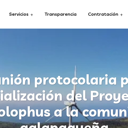
Servicios
Transparencia
Contratación
nión protocolaria 
ialización del Proy
olophus a la comun
galapagueña