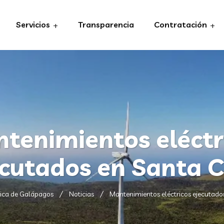
Servicios
Transparencia
Contratación
tenimientos eléctr
ecutados en Santa C
rica de Galápagos
Noticias
Mantenimientos eléctricos ejecutado