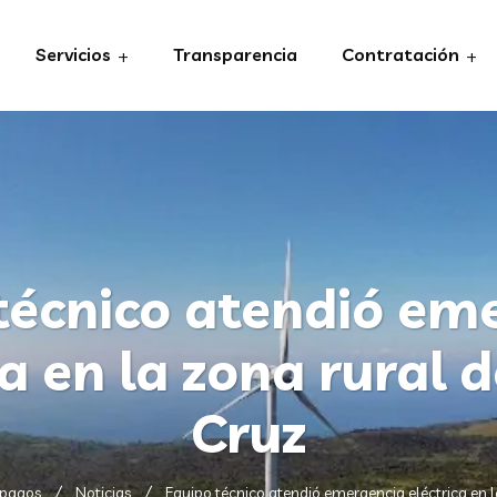
Servicios
Transparencia
Contratación
técnico atendió em
ca en la zona rural 
Cruz
ápagos
Noticias
Equipo técnico atendió emergencia eléctrica en 