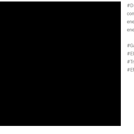
#D
com
ene
ene
#G
#E
#T
#Ef