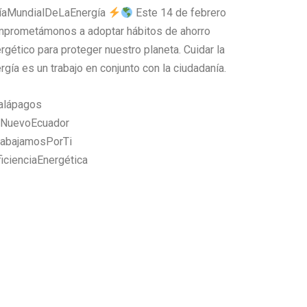
íaMundialDeLaEnergía
Este 14 de febrero
prometámonos a adoptar hábitos de ahorro
rgético para proteger nuestro planeta. Cuidar la
rgía es un trabajo en conjunto con la ciudadanía.
alápagos
lNuevoEcuador
rabajamosPorTi
icienciaEnergética