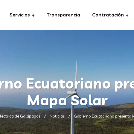
Servicios
Transparencia
Contratación
rno Ecuatoriano pr
Mapa Solar
léctrica de Galápagos
Noticias
Gobierno Ecuatoriano presenta 