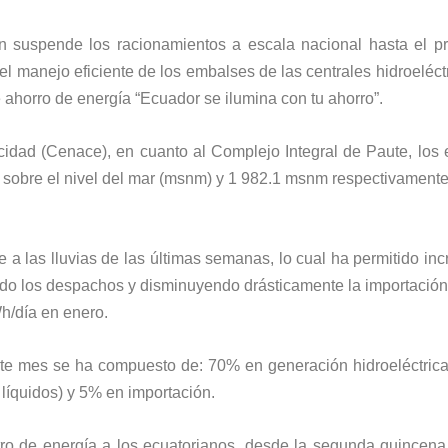
n suspende los racionamientos a escala nacional hasta el p
l manejo eficiente de los embalses de las centrales hidroeléct
ahorro de energía “Ecuador se ilumina con tu ahorro”.
cidad (Cenace), en cuanto al Complejo Integral de Paute, los
 sobre el nivel del mar (msnm) y 1 982.1 msnm respectivament
 a las lluvias de las últimas semanas, lo cual ha permitido incr
do los despachos y disminuyendo drásticamente la importación
h/día en enero.
ste mes se ha compuesto de: 70% en generación hidroeléctric
 líquidos) y 5% en importación.
istro de energía a los ecuatorianos, desde la segunda quince