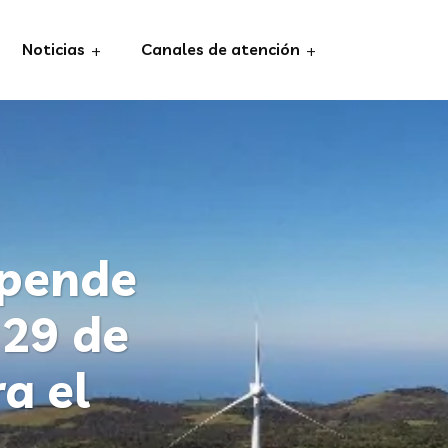
Noticias
Canales de atención
spende
 29 de
a el