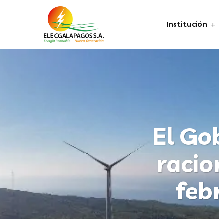
Institución
El Go
racio
feb