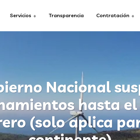
Servicios
Transparencia
Contratación
bierno Nacional su
namientos hasta el
rero (solo aplica par
continente)