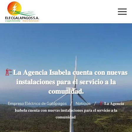
𝐋𝐚 𝐀𝐠𝐞𝐧𝐜𝐢𝐚 𝐈𝐬𝐚𝐛𝐞𝐥𝐚 𝐜𝐮𝐞𝐧𝐭𝐚 𝐜𝐨𝐧 𝐧𝐮𝐞𝐯𝐚𝐬
𝐢𝐧𝐬𝐭𝐚𝐥𝐚𝐜𝐢𝐨𝐧𝐞𝐬 𝐩𝐚𝐫𝐚 𝐞𝐥 𝐬𝐞𝐫𝐯𝐢𝐜𝐢𝐨 𝐚 𝐥𝐚
𝐜𝐨𝐦𝐮𝐧𝐢𝐝𝐚𝐝.
Empresa Eléctrica de Galápagos
Noticias
𝐋𝐚 𝐀𝐠𝐞𝐧𝐜𝐢𝐚
𝐈𝐬𝐚𝐛𝐞𝐥𝐚 𝐜𝐮𝐞𝐧𝐭𝐚 𝐜𝐨𝐧 𝐧𝐮𝐞𝐯𝐚𝐬 𝐢𝐧𝐬𝐭𝐚𝐥𝐚𝐜𝐢𝐨𝐧𝐞𝐬 𝐩𝐚𝐫𝐚 𝐞𝐥 𝐬𝐞𝐫𝐯𝐢𝐜𝐢𝐨 𝐚 𝐥𝐚
𝐜𝐨𝐦𝐮𝐧𝐢𝐝𝐚𝐝.