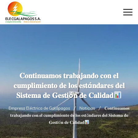
𝐂𝐨𝐧𝐭𝐢𝐧𝐮𝐚𝐦𝐨𝐬 𝐭𝐫𝐚𝐛𝐚𝐣𝐚𝐧𝐝𝐨 𝐜𝐨𝐧 𝐞𝐥
𝐜𝐮𝐦𝐩𝐥𝐢𝐦𝐢𝐞𝐧𝐭𝐨 𝐝𝐞 𝐥𝐨𝐬 𝐞𝐬𝐭á𝐧𝐝𝐚𝐫𝐞𝐬 𝐝𝐞𝐥
𝐒𝐢𝐬𝐭𝐞𝐦𝐚 𝐝𝐞 𝐆𝐞𝐬𝐭𝐢ó𝐧 𝐝𝐞 𝐂𝐚𝐥𝐢𝐝𝐚𝐝
Empresa Eléctrica de Galápagos
Noticias
𝐂𝐨𝐧𝐭𝐢𝐧𝐮𝐚𝐦𝐨𝐬
𝐭𝐫𝐚𝐛𝐚𝐣𝐚𝐧𝐝𝐨 𝐜𝐨𝐧 𝐞𝐥 𝐜𝐮𝐦𝐩𝐥𝐢𝐦𝐢𝐞𝐧𝐭𝐨 𝐝𝐞 𝐥𝐨𝐬 𝐞𝐬𝐭á𝐧𝐝𝐚𝐫𝐞𝐬 𝐝𝐞𝐥 𝐒𝐢𝐬𝐭𝐞𝐦𝐚 𝐝𝐞
𝐆𝐞𝐬𝐭𝐢ó𝐧 𝐝𝐞 𝐂𝐚𝐥𝐢𝐝𝐚𝐝