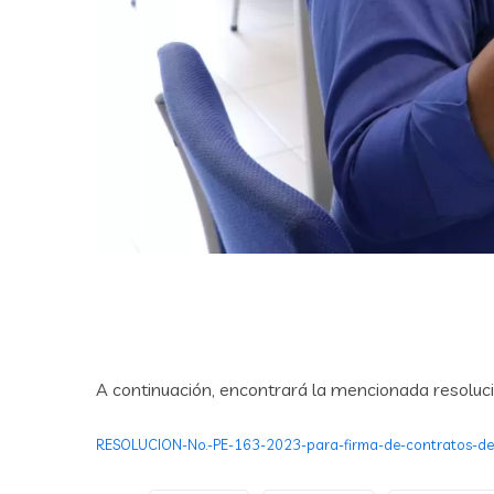
A continuación, encontrará la mencionada resoluci
RESOLUCION-No.-PE-163-2023-para-firma-de-contratos-de-s