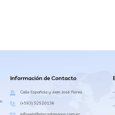
Información de Contacto
Calle Española y Juan José Flores
–
en
(+593) 52520136
–
infoweb@elecgalapagos.com.ec