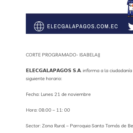
CORTE PROGRAMADO- ISABELA||
𝗘𝗟𝗘𝗖𝗚𝗔𝗟𝗔𝗣𝗔𝗚𝗢𝗦 𝗦.𝗔. informa a la ciudad
siguiente horario:
Fecha: Lunes 21 de noviembre
Hora: 08:00 – 11: 00
Sector: Zona Rural – Parroquia Santo Tomás de B