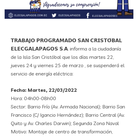
𝗧𝗥𝗔𝗕𝗔𝗝𝗢 𝗣𝗥𝗢𝗚𝗥𝗔𝗠𝗔𝗗𝗢 𝗦𝗔𝗡 𝗖𝗥𝗜𝗦𝗧𝗢́𝗕𝗔𝗟
𝗘𝗟𝗘𝗖𝗚𝗔𝗟𝗔𝗣𝗔𝗚𝗢𝗦 𝗦.𝗔. informa a la ciudadanía
de la Isla San Cristóbal que los días martes 22,
jueves 24 y viernes 25 de marzo , se suspenderá el
servicio de energía eléctrica:
Fecha: Martes, 22/03/2022
Hora: 04h00-08h00
Sector: Barrio Frío (Av. Armada Nacional); Barrio San
Francisco (C/ Igancio Hernández); Barrio Central (Av.
Quito y Av. Charles Darwin); Segunda Zona Naval
Motivo: Montaje de centro de transformación,