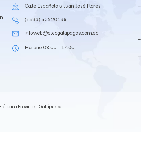
Calle Española y Juan José Flores
–
en
(+593) 52520136
–
infoweb@elecgalapagos.com.ec
–
Horario 08:00 - 17:00
léctrica Provincial Galápagos -