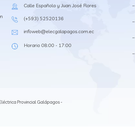
Calle Española y Juan José Flores
–
en
(+593) 52520136
–
infoweb@elecgalapagos.com.ec
–
Horario 08:00 - 17:00
léctrica Provincial Galápagos -