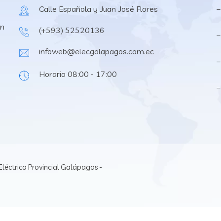
Calle Española y Juan José Flores
–
en
(+593) 52520136
–
infoweb@elecgalapagos.com.ec
–
Horario 08:00 - 17:00
léctrica Provincial Galápagos -