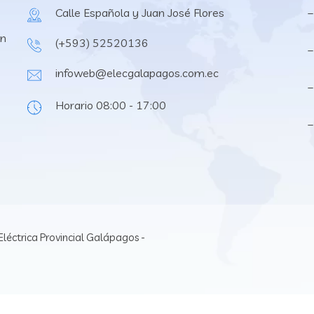
Calle Española y Juan José Flores
–
en
(+593) 52520136
–
infoweb@elecgalapagos.com.ec
–
Horario 08:00 - 17:00
léctrica Provincial Galápagos -