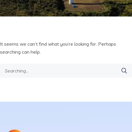
It seems we can’t find what you’re looking for. Perhaps
searching can help.
Search
for: