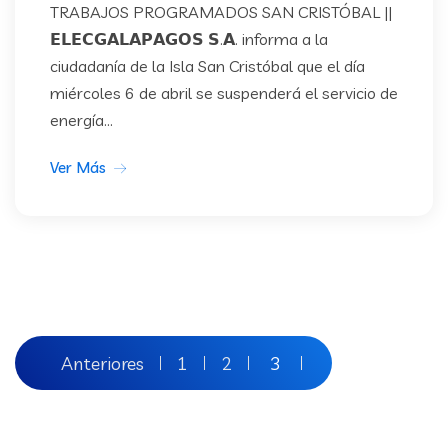
TRABAJOS PROGRAMADOS SAN CRISTÓBAL ||
𝗘𝗟𝗘𝗖𝗚𝗔𝗟𝗔𝗣𝗔𝗚𝗢𝗦 𝗦.𝗔. informa a la
ciudadanía de la Isla San Cristóbal que el día
miércoles 6 de abril se suspenderá el servicio de
energía...
Ver Más
Paginación
Anteriores
1
2
3
de
entradas