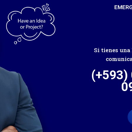
EMERG
Si tienes una
comunicar
(+593)
0