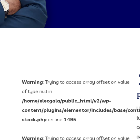
Warning
: Trying to access array offset on value
of type null in
/home/elecgala/public_html/v2/wp-
U
content/plugins/elementor/includes/base/cont
t
stack.php
on line
1495
c
c
Warning
: Trying to access array offset on value