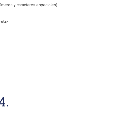
úmeros y caracteres especiales)
rols-
4.