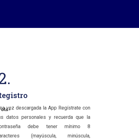
2.
Registro
na vez descargada la App Regístrate con
rols-
us datos personales y recuerda que la
ontraseña debe tener mínimo 8
aracteres (mayúscula, minúscula,