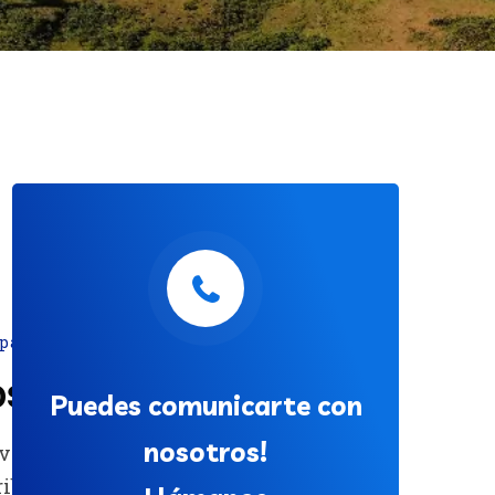
para Galápagos
os?
Puedes comunicarte con
nosotros!
vincial Galápagos tiene por objeto
tribuir y comercializar energía