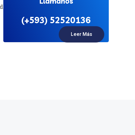
Llámanos
 de Galápagos.
(+593) 52520136
Leer Más