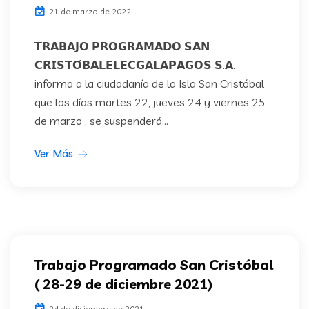
21 de marzo de 2022
𝗧𝗥𝗔𝗕𝗔𝗝𝗢 𝗣𝗥𝗢𝗚𝗥𝗔𝗠𝗔𝗗𝗢 𝗦𝗔𝗡
𝗖𝗥𝗜𝗦𝗧𝗢́𝗕𝗔𝗟𝗘𝗟𝗘𝗖𝗚𝗔𝗟𝗔𝗣𝗔𝗚𝗢𝗦 𝗦.𝗔.
informa a la ciudadanía de la Isla San Cristóbal
que los días martes 22, jueves 24 y viernes 25
de marzo , se suspenderá...
Ver Más
Trabajo Programado San Cristóbal
( 28-29 de diciembre 2021)
24 de diciembre de 2021