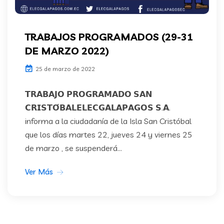
TRABAJOS PROGRAMADOS (29-31
DE MARZO 2022)
25 de marzo de 2022
𝗧𝗥𝗔𝗕𝗔𝗝𝗢 𝗣𝗥𝗢𝗚𝗥𝗔𝗠𝗔𝗗𝗢 𝗦𝗔𝗡
𝗖𝗥𝗜𝗦𝗧𝗢́𝗕𝗔𝗟𝗘𝗟𝗘𝗖𝗚𝗔𝗟𝗔𝗣𝗔𝗚𝗢𝗦 𝗦.𝗔.
informa a la ciudadanía de la Isla San Cristóbal
que los días martes 22, jueves 24 y viernes 25
de marzo , se suspenderá...
Ver Más