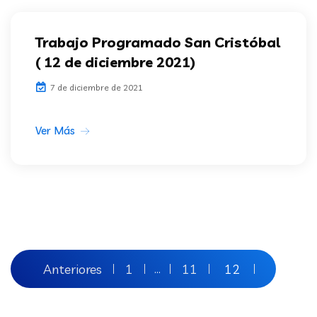
Trabajo Programado San Cristóbal
( 12 de diciembre 2021)
7 de diciembre de 2021
Ver Más
Paginación
Anteriores
1
11
12
…
de