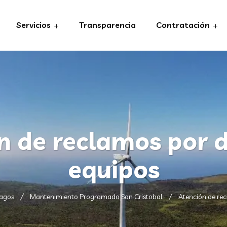
Servicios
Transparencia
Contratación
n de reclamos por 
equipos
pagos
Mantenimiento Programado San Cristobal
Atención de re