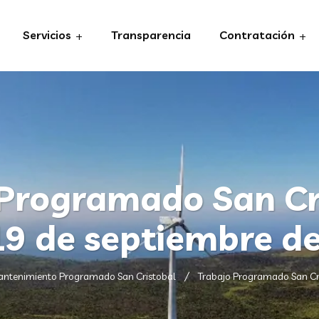
Servicios
Transparencia
Contratación
Programado San Cr
19 de septiembre d
ntenimiento Programado San Cristobal
Trabajo Programado San Cri