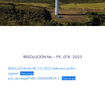
RESOLUCIÓN No. – PE -076 -2023
RESOLUCION-No-PE-115-2023_Reforma-al-PAC-
signed
Descarga
pac_sin_esigef-USD.-19.606.68924-1
Descarga