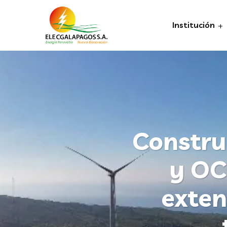
Institución
Constru
y OC
exten