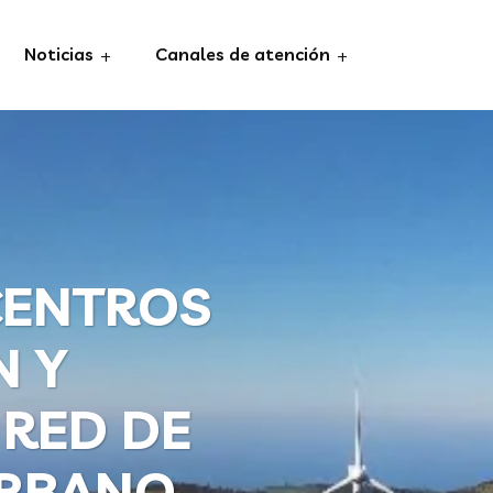
Noticias
Canales de atención
CENTROS
N Y
 RED DE
URBANO