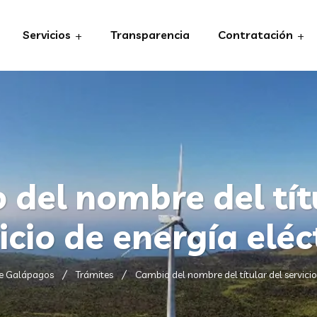
Servicios
Transparencia
Contratación
del nombre del tít
icio de energía eléc
de Galápagos
Trámites
Cambio del nombre del títular del servicio