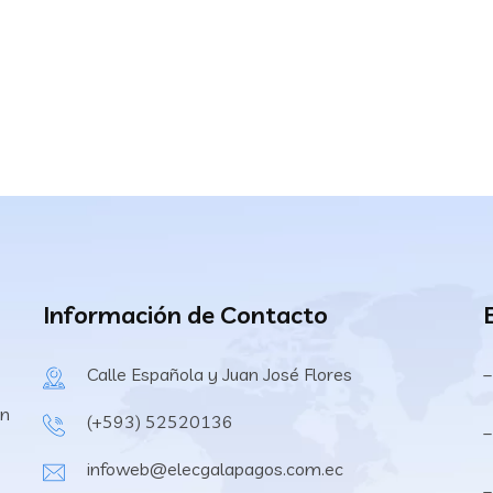
Información de Contacto
Calle Española y Juan José Flores
–
en
(+593) 52520136
–
infoweb@elecgalapagos.com.ec
–