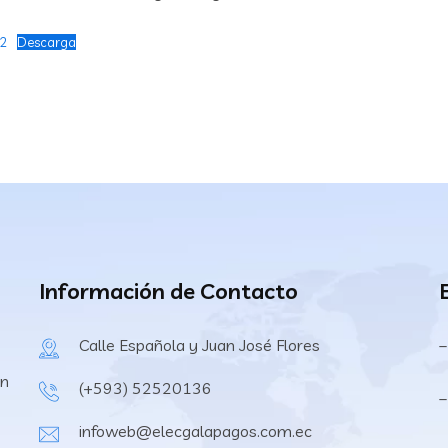
-2
Descarga
Información de Contacto
Calle Española y Juan José Flores
–
en
(+593) 52520136
–
infoweb@elecgalapagos.com.ec