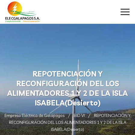
REPOTENCIACIÓN Y
RECONFIGURACIÓN DEL LOS
ALIMENTADORES 1 Y 2 DE LA ISLA
ISABELA(Desierto)
Empresa Eléctrica de Galápagos
BID VI
REPOTENCIACIÓN Y
RECONFIGURACIÓN DEL LOS ALIMENTADORES 1 Y 2 DE LA ISLA
ISABELA(Desierto)