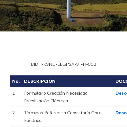
BIDIII-RSND-EEGPSA-ST-FI-002
No.
DESCRIPCIÓN
DOC
1
Formulario Creación Necesidad
Desc
Fiscalización Eléctrica
2
Términos Referencia Consultoría Obra
Desc
Eléctrica