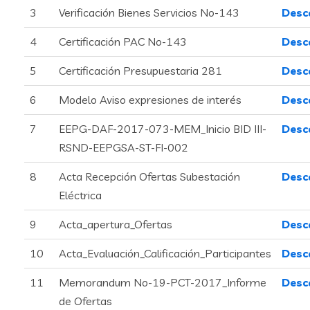
3
Verificación Bienes Servicios No-143
Desc
4
Certificación PAC No-143
Desc
5
Certificación Presupuestaria 281
Desc
6
Modelo Aviso expresiones de interés
Desc
7
EEPG-DAF-2017-073-MEM_Inicio BID III-
Desc
RSND-EEPGSA-ST-FI-002
8
Acta Recepción Ofertas Subestación
Desc
Eléctrica
9
Acta_apertura_Ofertas
Desc
10
Acta_Evaluación_Calificación_Participantes
Desc
11
Memorandum No-19-PCT-2017_Informe
Desc
de Ofertas