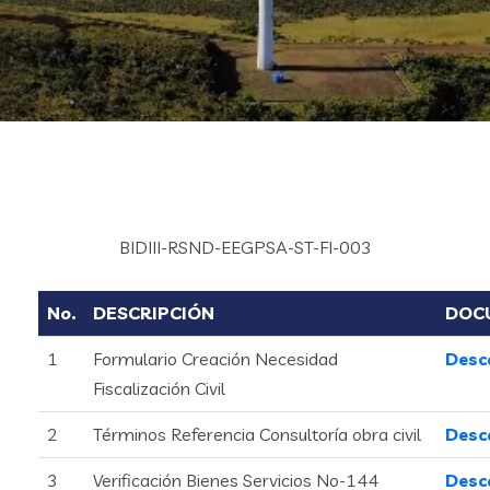
BIDIII-RSND-EEGPSA-ST-FI-003
No.
DESCRIPCIÓN
DOC
1
Formulario Creación Necesidad
Desc
Fiscalización Civil
2
Términos Referencia Consultoría obra civil
Desc
3
Verificación Bienes Servicios No-144
Desc