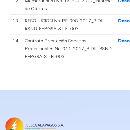
12
Memorandum No-16-PCT-2017_Informe
Desc
de Ofertas
13
RESOLUCION No-PE-098-2017_BIDIII-
Desc
RSND-EEPGSA-ST-FI-003
14
Contrato Prestación Servicios
Desc
Profesionales No-011-2017_BIDIII-RSND-
EEPGSA-ST-FI-003