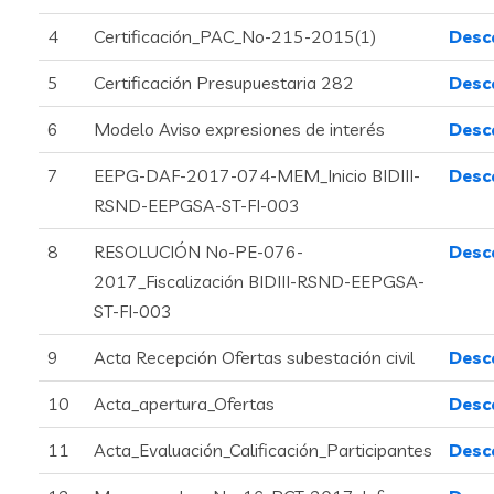
4
Certificación_PAC_No-215-2015(1)
Desc
5
Certificación Presupuestaria 282
Desc
6
Modelo Aviso expresiones de interés
Desc
7
EEPG-DAF-2017-074-MEM_Inicio BIDIII-
Desc
RSND-EEPGSA-ST-FI-003
8
RESOLUCIÓN No-PE-076-
Desc
2017_Fiscalización BIDIII-RSND-EEPGSA-
ST-FI-003
9
Acta Recepción Ofertas subestación civil
Desc
10
Acta_apertura_Ofertas
Desc
11
Acta_Evaluación_Calificación_Participantes
Desc